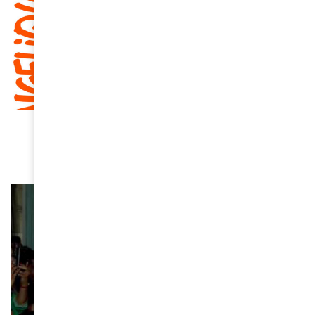
CULTURE
“Hope!!”, le nouvel album d’Angélique Kidjo
March 18, 2026