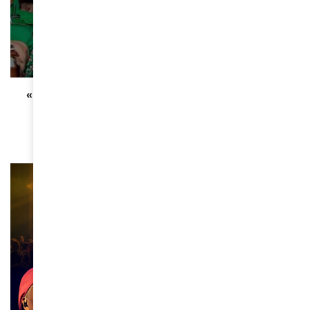
CULTURE
« Africa Fashion » : la mode africaine s’expose au
quai Branly
March 16, 2026