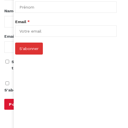
*
Name
Email
*
*
Email
S'abonner
Save my name, email, and website in this browser for
the next time I comment.
S'abonner à notre infolettre