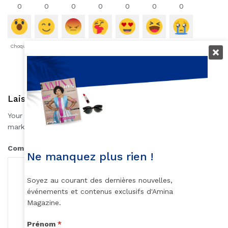
0
0
0
0
0
0
0
Choqué
Content
Fâché
Inspiré
Like
LOL
Triste
Laisser une réponse
Your email address will not be published.
Required fields are
*
marked
*
Comment
Ne manquez plus rien !
Soyez au courant des dernières nouvelles,
événements et contenus exclusifs d'Amina
Magazine.
Prénom
*