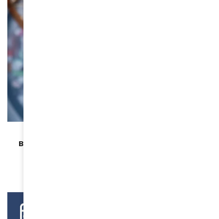
CULTURE
Sara Ouhaddou, lauréate du Prix BNP Paribas
Banque Privée : quand le langage devient matière
vivante
April 10, 2026