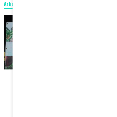
Articles connexes
BEAUTÉ
Le ministère burkinabé de la
Culture suspend tous les
concours de beauté sur son
territoire
June 16, 2026