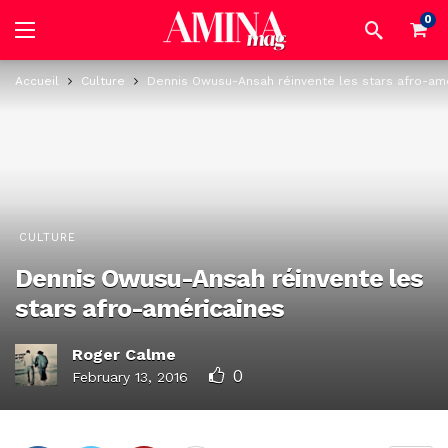
0
Accueil
Culture
Dennis Owusu-Ansah réinvente les stars afro-am
CULTURE
Dennis Owusu-Ansah réinvente les
stars afro-américaines
Roger Calme
0
February 13, 2016