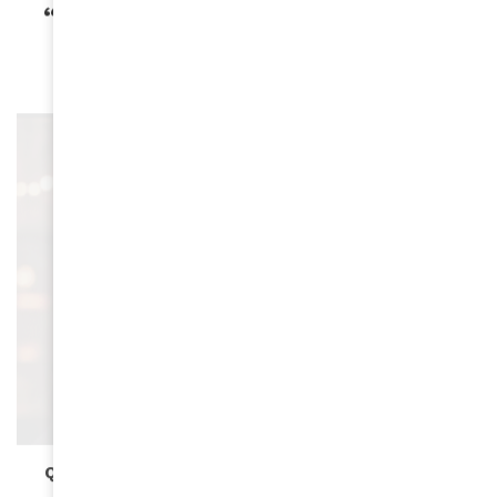
“Sinners” entre dans la légende
March 16, 2026
CULTURE
Qui est Xania Monet, la chanteuse synthétique à
succès ?