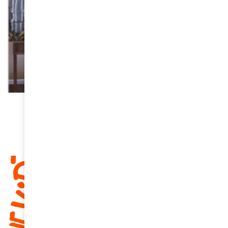
CULTURE
Eniwaye Oluwaseyi à la galerie Zidoun Bossuyt
avec « Buried Roots Up in the Air »
March 18, 2026