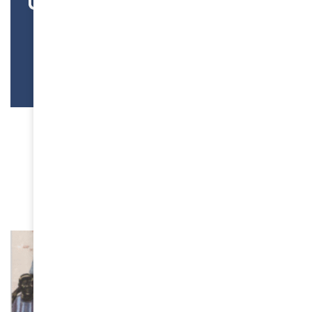
CULTURE
Restitutions : et si les œuvres
africaines racontaient enfin
leur histoire ?
April 7, 2026