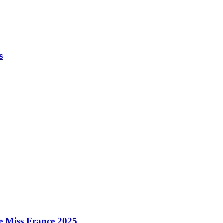
s
e Miss France 2025