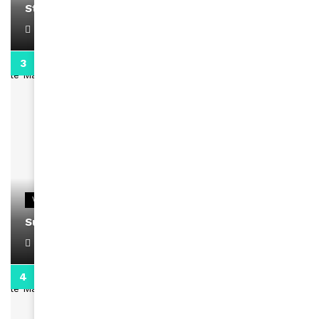
Stacy passe un message
April 1, 2022
0:13
VIDEOS
Support Black Business Wee-kend
April 1, 2022
2:02