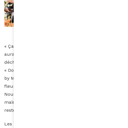
Photo: Lindy Kriek from Lindy Kriek Photography
« Ça m’a brisé le cœur de voir toutes ces fleurs qui
auraient pu apporter de la joie être envoyées à la
décharge ! » a-t-elle confié à The South African.
« Donc j’ai réuni mon ami fleuriste Marcel de Design
by Marcel et nous avons récupéré un camion plein de
fleurs de la part d’Adene (une ferme horticole) !
Nous avons déposé quelques sceaux de fleurs à la
maison de retraite locale et nous avons utilisé le
reste pour fleurir notre petite ville pendant la nuit ».
Les résidents ont pu sortir admirer les fleurs