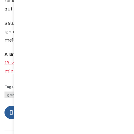
résidence dans la capitale d’Addis-Abeda pour ceux
qui ne peuvent pas se payer les factures d’hôtel.
Saluons ces initiatives ainsi que toutes celles que l’on
ignore. En période de crise, la solidarité est la
meilleure réponse !
A lire aussi :
https://www.amina-mag.com/le-covid-
19-vient-il-dun-laboratoire-chinois-de-wuhan-un-
ministre-britannique-laffirme/
Tags:
afrique
coronavirus afrique
gel
gestes barrières
héros
masque
solidarité