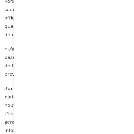
Rona, un projet incubé à l’université. Toutes les
sources sont sûres à 100%, issues de publications
officielles. Rona est capable de répondre à toutes les
questions concernant le coronavirus, en apprenant
de nouvelles informations jour après jour.
« J’ai construit Rona, car j’ai vu l’anxiété à laquelle
beaucoup de gens étaient confrontés, car ils ont reçu
de fausses informations sur Internet destinées à
provoquer la peur.
J’ai vu qu’il pourrait être très utile de développer une
plate-forme pour que les gens puissent confirmer les
nouvelles de toutes ces sources et éviter la panique.
L’interface de chat est née parce que beaucoup de
gens aiment généralement le chat, et la plupart des
informations erronées sont également propagées par