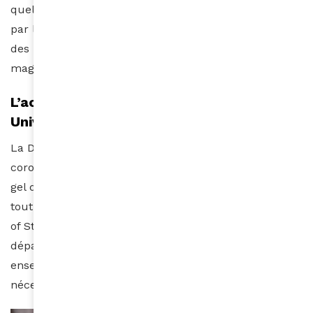
quelques minutes. Elles ont aussi été très appréciées
par les passants qui se sont empressés de partager
des photos sur les réseaux. Et on vous l’avoue, c’est
magnifique.
L’action locale de la Dedan Kimathi
University of Technology
La DeKUT, au Kenya, agit activement contre le
coronavirus. L’université a commencé à produire du
gel désinfectant et des protections à grande échelle,
tout cela étant approuvé par le KEBS (Kenyan Bureau
of Standards). Le département scientifique et le
département des études professionnelles travaillent
ensemble pour produire toutes les protections
nécessaires.