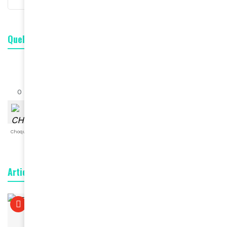
Quelle est votre réaction ?
0
0
0
0
0
0
0
Choqué
Content
Fâché
Inspiré
Like
LOL
Triste
Articles connexes