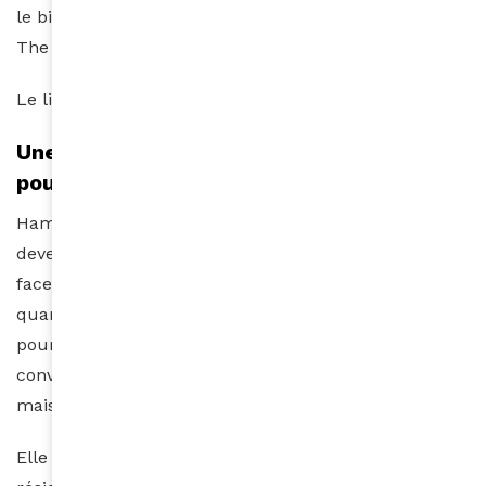
le biais du chat entre les gens » a-t-il dit au journal
The Star.
Le lien de son projet :
http://rona.co.ke/
Une star éthiopienne fait don d’une villa
pour les personnes devant être isolées
Hamelmal Abate, the Queen of Ethiopian Music, est
devenue célèbre dans les années 1990. Elle a réagi
face à une décision du gouvernement d’isoler en
quarantaine toute personne arrivant dans le pays
pour une durée de 14 jours. Pour elle, cette mesure
convient aux plus riches qui peuvent se payer l’hôtel
mais oublie les plus pauvres.
Elle a donc décidé de prêter une villa proche de sa