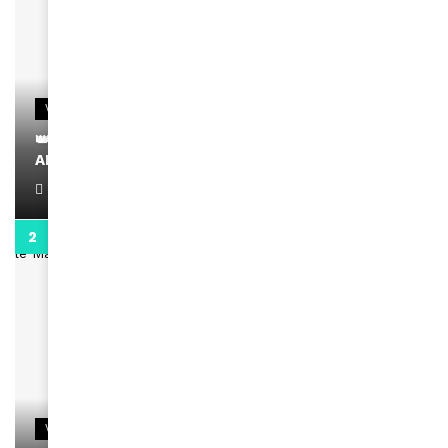
VIDEOS
👑 Remerciements à Ayden pour son message sur
AMINA, le Magazine de la Femme
April 1, 2022
0:13
VIDEOS