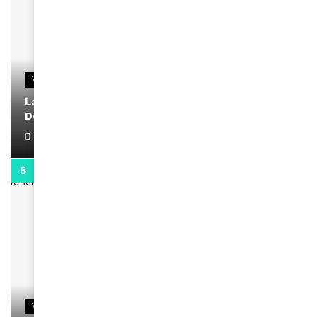
VIDEOS
La rubrique santé speciale coronavirus du
Docteur Makanda
April 1, 2022
0:13
VIDEOS