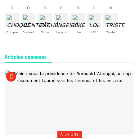
0
0
0
0
0
0
0
Choqué
Content
Fâché
Inspiré
Like
LOL
Triste
Articles connexes
À LA UNE