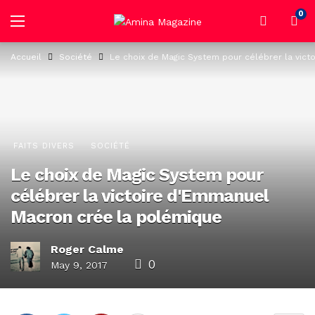
0
Accueil
Société
Le choix de Magic System pour célébrer la vic
FAITS DIVERS
SOCIÉTÉ
Le choix de Magic System pour
célébrer la victoire d'Emmanuel
Macron crée la polémique
Roger Calme
0
May 9, 2017