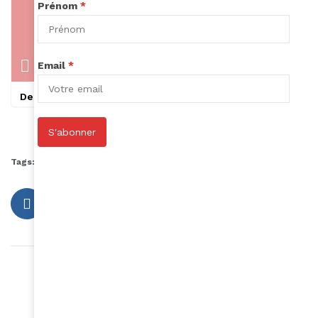
Prénom
*
Email
*
Des bracets
Des bagues
S'abonner
Tags:
beauté noire
fun
mode
poll
sondage
Article précédent
Thierry Ntamack de retour au cinéma
Article suivant