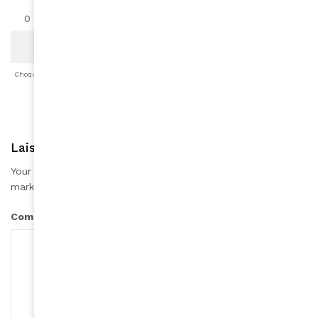
0
0
0
0
0
0
Choqué
Content
Fâché
Inspiré
Like
LOL
Triste
Laisser une réponse
Your email address will not be published.
Required fields are
*
marked
*
Comment