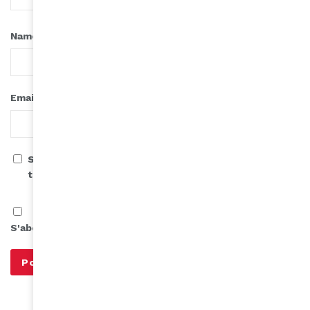
*
Name
*
Email
Save my name, email, and website in this browser for
the next time I comment.
S'abonner à notre infolettre