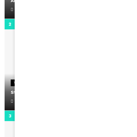
AMINA, le Magazine de la Femme
April 1, 2022
0:13
VIDEOS
Stacy passe un message
April 1, 2022
0:13