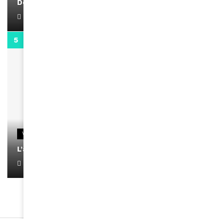
Docteur Makanda
April 1, 2022
0:13
VIDEOS
L’artiste Yoan s’exprime
January 1, 2022