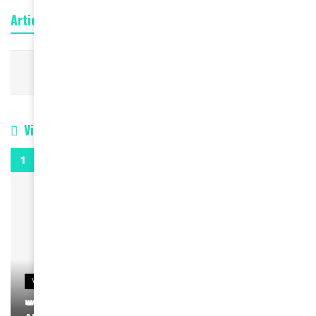
Articles connexes
Pas de contenu disponible
Vidéos
0:29
VIDEOS
👑 Remerciements à Ayden pour son message sur