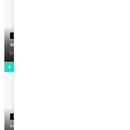
VIDEOS
Support Black Business Wee-kend
April 1, 2022
2:02
VIDEOS
La rubrique santé speciale coronavirus du