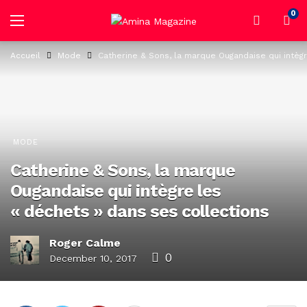
0
Accueil
Mode
Catherine & Sons, la marque Ougandaise qui intègr
MODE
Catherine & Sons, la marque
Ougandaise qui intègre les
« déchets » dans ses collections
Roger Calme
0
December 10, 2017