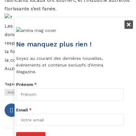
fabricants locaux ont souffert, et l’industrie autrefois
florissante s’est fanée.
Les pièces des collections de Catherine & Sons sont
donc confectionnées dans matériaux recyclés,
respectueux de l’environnement. Les coupes sont à
Ne manquez plus rien !
la fois féminines et classiques, comme en témoignent
Soyez au courant des dernières nouvelles,
la collection printemps/été 2018.
événements et contenus exclusifs d'Amina
Auzouhat Gnaoré
Magazine.
Prénom
*
Tags:
catherine and sons
edward sempa
mode ouganda
Email
*