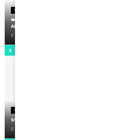
VIDEOS
👑 Remerciements à Ayden pour son message sur
AMINA, le Magazine de la Femme
April 1, 2022
0:13
VIDEOS
Stacy passe un message
April 1, 2022