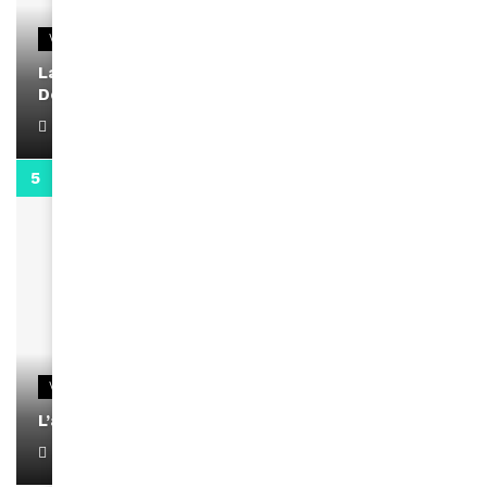
VIDEOS
La rubrique santé speciale coronavirus du
Docteur Makanda
April 1, 2022
0:13
VIDEOS
L’artiste Yoan s’exprime
January 1, 2022