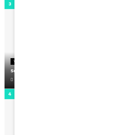
0:13
VIDEOS
Support Black Business Wee-kend
April 1, 2022
2:02