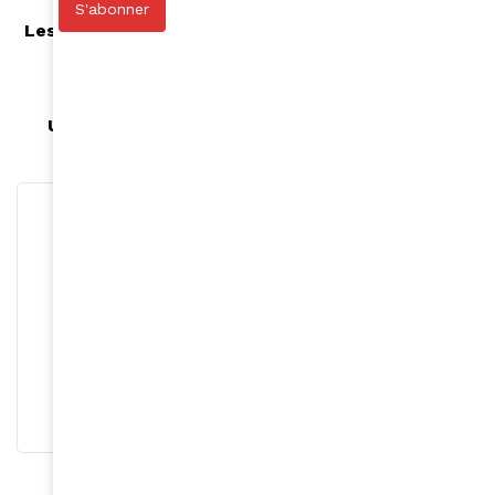
Article précédent
S'abonner
Les premières images de Chiwetel Ejiofor dans le
rôle de l’apôtre Pierre dévoilées
Article suivant
Un mode de vie sain pour des cheveux sains
Roger Calme
S'abonner