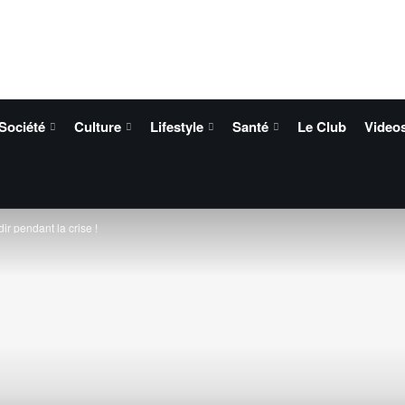
Société
Culture
Lifestyle
Santé
Le Club
Video
r pendant la crise !