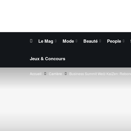
Le Mag
Mode
Beauté
People
Jeux & Concours
Accueil
Carrière
Business Summit Weiji KaiZen: Rebondi