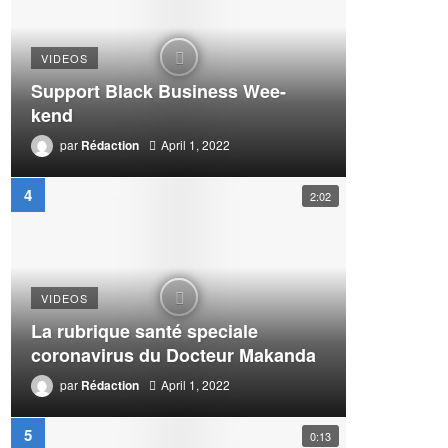
VIDEOS
Support Black Business Wee-
kend
par
Rédaction
April 1, 2022
2:02
VIDEOS
La rubrique santé speciale
coronavirus du Docteur Makanda
par
Rédaction
April 1, 2022
0:13