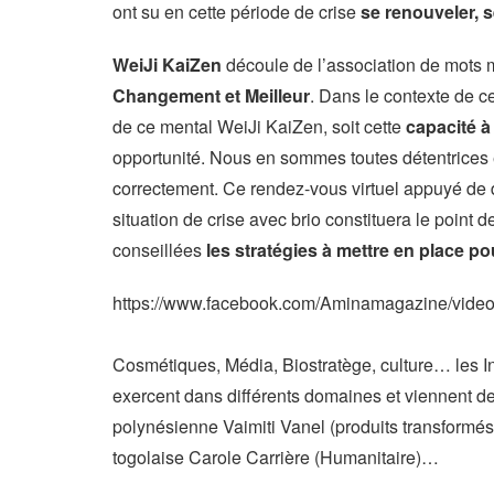
ont su en cette période de crise
se renouveler, s
WeiJi KaiZen
découle de l’association de mots m
Changement et Meilleur
. Dans le contexte de c
de ce mental WeiJi KaiZen, soit cette
capacité à
opportunité. Nous en sommes toutes détentrices 
correctement. Ce rendez-vous virtuel appuyé de d
situation de crise avec brio constituera le point
conseillées
les stratégies à mettre en place p
https://www.facebook.com/Aminamagazine/vide
Cosmétiques, Média, Biostratège, culture… les In
exercent dans différents domaines et viennent de
polynésienne Vaimiti Vanel (produits transformés
togolaise Carole Carrière (Humanitaire)…