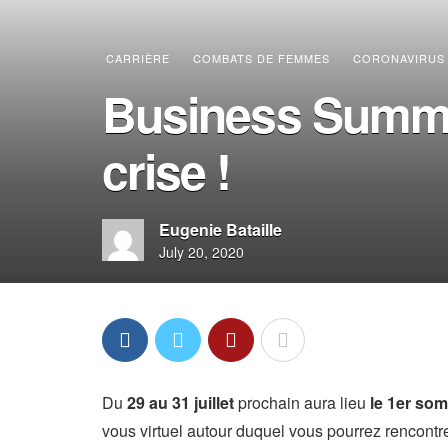
CARRIÈRE
COMBATS DE FEMMES
CORONAVIRUS
Business Summit
crise !
Eugenie Bataille
July 20, 2020
Du
29 au 31 juillet
prochain aura lieu
le 1er so
vous virtuel autour duquel vous pourrez rencontr