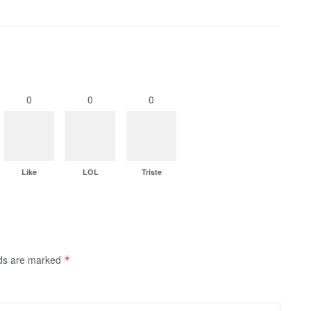
0
0
0
Like
LOL
Triste
lds are marked
*