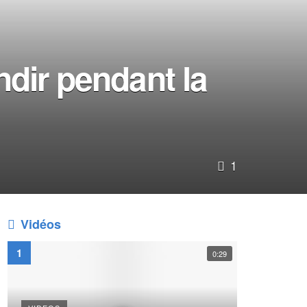
dir pendant la
1
Vidéos
0:29