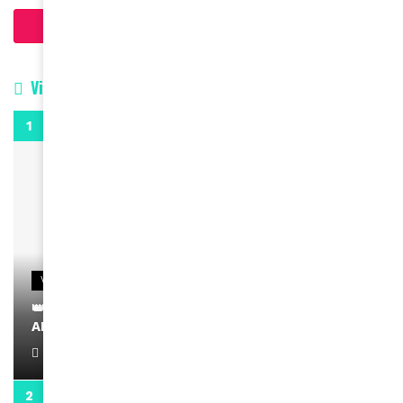
Charger plus d'articles
Vidéos
0:29
VIDEOS
👑 Remerciements à Ayden pour son message sur
AMINA, le Magazine de la Femme
April 1, 2022
0:13