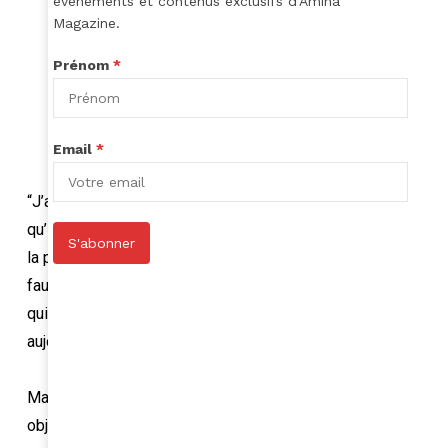
événements et contenus exclusifs d'Amina
Magazine.
Prénom
*
Crédit photo : Njabulo Mbokane / Facebook
Email
*
“J’allais dans les fermes, même si je ne savais pas ce
qu’ils étaient occupés à y faire. J’étais très curieuse et
S'abonner
la plupart du temps, je faisais du stop, pour m’y rendre
faute de moyens pour payer me payer un transport. Ce
qui était très dangereux pour une jeune femme”, dit elle
aujourd’hui.
Malgré toutes ces difficultés, elle a pu atteindre son
objectif sans diplôme universitaire.