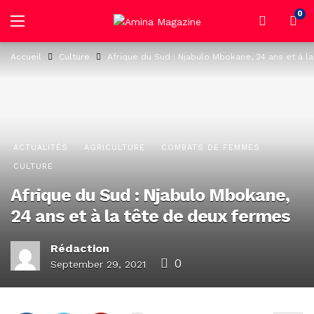
0
Accueil
Culture
Afrique du Sud : Njabulo Mbokane, 24 ans et à l
ACTUALITÉS
AGRICULTURE
COMBATS DE FEMMES
CULTURE
Afrique du Sud : Njabulo Mbokane,
24 ans et à la tête de deux fermes
Rédaction
0
September 29, 2021