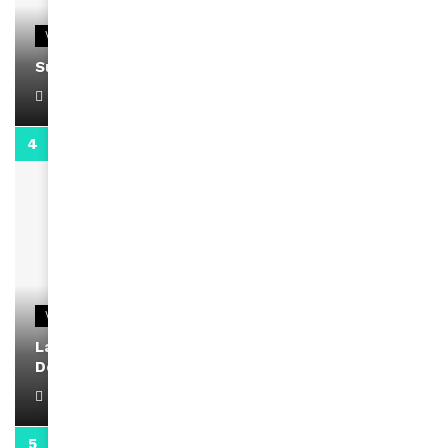
VIDEOS
Support Black Business Wee-kend
April 1, 2022
2:02
VIDEOS
La rubrique santé speciale coronavirus du
Docteur Makanda
April 1, 2022
0:13