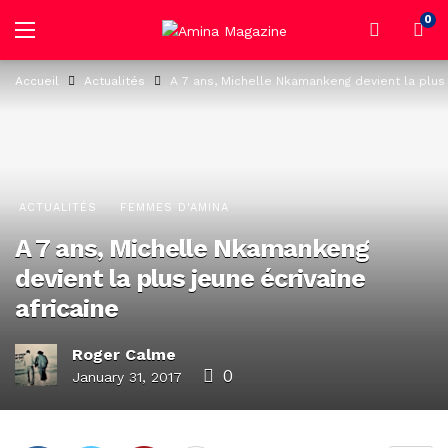
0
Accueil
Actualités
A 7 ans, Michelle Nkamankeng devient la plus 
ACTUALITÉS
FEMMES D'AMINA
A 7 ans, Michelle Nkamankeng
devient la plus jeune écrivaine
africaine
Roger Calme
0
January 31, 2017