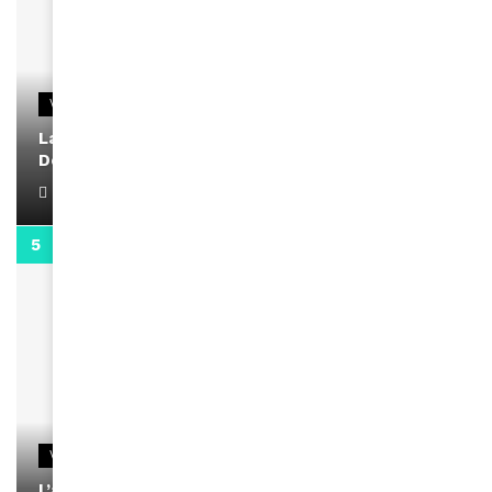
VIDEOS
La rubrique santé speciale coronavirus du
Docteur Makanda
April 1, 2022
0:13
VIDEOS
L’artiste Yoan s’exprime