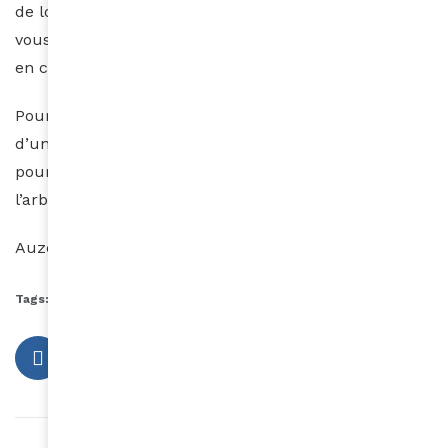
de longs cheveux dont la longueur dépasse la nuque,
vous pouvez les rassembler en queue de cheval ou
en chignon.
Pour retrouver des cheveux sains après le retrait
d’une coiffure protectrice, il est impératif de
poursuivre votre routine capillaire pendant que vous
l’arborez.
Auzouhat Gnaoré
Tags:
coiffures protectrices
soins des pointes