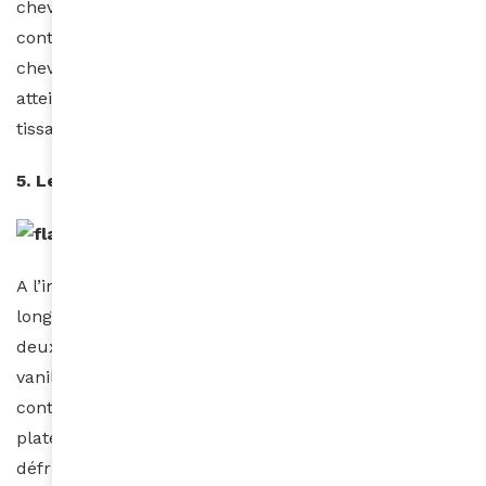
cheveux, cependant, il est encore important de
continuer à prendre soin des cheveux et du cuir
chevelu sous le tissage. Débrouillez-vous pour
atteindre les cheveux et le cuir chevelu sous le
tissage et maintenir votre routine capillaire.
5. Les vanilles plates
A l’instar des nattes, les vanilles plates sont collées le
long de la tête. Par contre, elles sont réalisées avec
deux sections de cheveux au lieu de trois. Les
vanilles plates offrent plus de polyvalences car,
contrairement aux vanilles décontractées, les vanilles
plates fonctionnent aussi bien pour les cheveux
défrisés que pour les cheveux naturels. Si vous avez