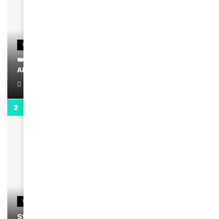
VIDEOS
👑 Remerciements à Ayden pour son message sur
AMINA, le Magazine de la Femme
April 1, 2022
0:13
VIDEOS
Stacy passe un message