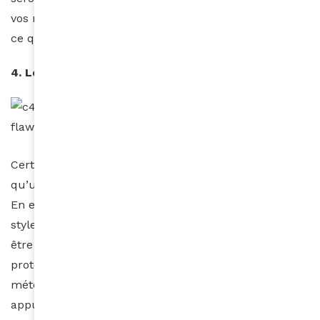
vos nattes sont fines, plus vous devez vous attendre à
ce qu’elles se prolongent dans le temps.
4. Le tissage
Certaines femmes certifient qu’il n’y a rien de mieux
qu’un tissage pour optimiser la pousse des cheveux.
En effet, un tissage bien entretenu est un excellent
style de protection. Dans ce cas, votre tissage doit
être fermé, avec la totalité des cheveux nattés,
protégés de n’importe quelle condition
météorologique et à l’abri d’une manipulation
appuyée. Pour une croissance maximale des