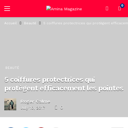
0
Accueil
Beauté
5 coiffures protectrices qui protègent efficace
BEAUTÉ
5 coiffures protectrices qui
protègent efficacement les pointes
Roger Calme
0
July 10, 2017