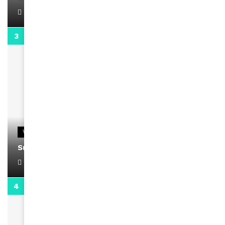
April 1, 2022
0:13
VIDEOS
Support Black Business Wee-kend
April 1, 2022
2:02