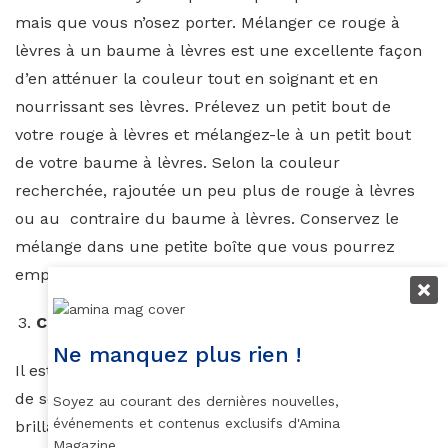
mais que vous n’osez porter. Mélanger ce rouge à
lèvres à un baume à lèvres est une excellente façon
d’en atténuer la couleur tout en soignant et en
nourrissant ses lèvres. Prélevez un petit bout de
votre rouge à lèvres et mélangez-le à un petit bout
de votre baume à lèvres. Selon la couleur
recherchée, rajoutée un peu plus de rouge à lèvres
ou au contraire du baume à lèvres. Conservez le
mélange dans une petite boîte que vous pourrez
emporter avec vous au besoin.
Comme un rouge à lèvres mat
Ne manquez plus rien !
Il est très naturel lors de l’achat d’un rouge à lèvres
de se diriger vers une texture crème, satinée ou
Soyez au courant des dernières nouvelles,
événements et contenus exclusifs d'Amina
brillante. Ce sont les textures les classiques. Lorsque
Magazine.