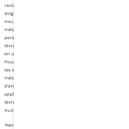
raviver la couleur de vos joues. Appliquez avec vos
doigts en tapant sur vos pommettes dans un
mouvement ascendant. Si la matière est bien
mélangée et bien appliquée à vos pommettes,
personnes ne s’imaginera qu’il s’agit d’un rouge à
lèvres. Une idée parfaite pour les petites retouches
en urgence et même pour les déplacements.
Pour avoir des lèvres lisses et bien douces, exfoliez-
les au moins une fois par semaine avec du sucre
mélangé à quelques gouttes d’huile d’olive ou
d’amande douce. Portez du baume avant chaque
application du rouge à lèvres pour conserver des
lèvres douces et bien nourries.
Auzouhat Gnaoré
Tags:
astuces rouge à lèvres
rouge à lèvres