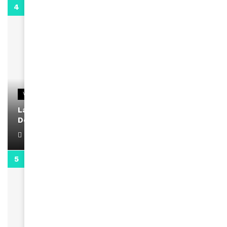
2:02
VIDEOS
La rubrique santé speciale coronavirus du
Docteur Makanda
April 1, 2022
0:13