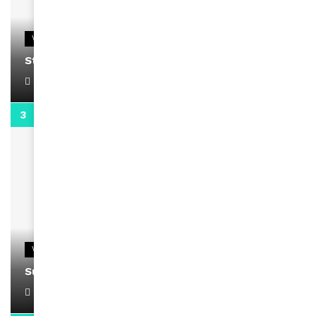
VIDEOS
Stacy passe un message
April 1, 2022
0:13
VIDEOS
Support Black Business Wee-kend
April 1, 2022