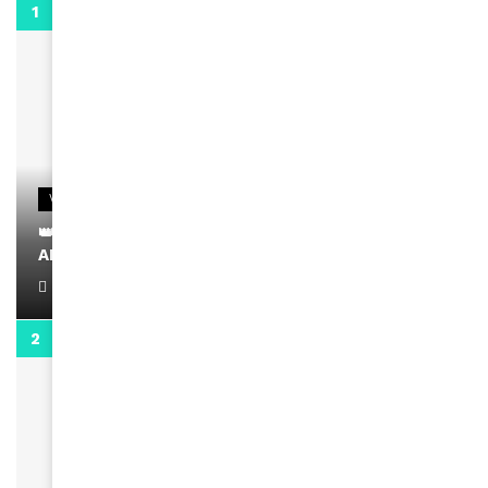
0:29
VIDEOS
👑 Remerciements à Ayden pour son message sur
AMINA, le Magazine de la Femme
April 1, 2022
0:13