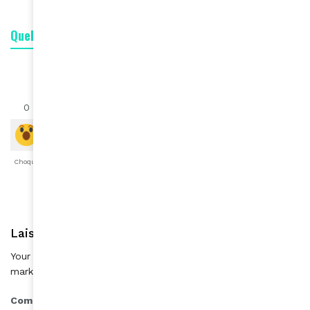
Quelle est votre réaction ?
1
0
0
0
0
0
0
Choqué
Content
Fâché
Inspiré
Like
LOL
Triste
Laisser une réponse
Your email address will not be published.
Required fields are
*
marked
*
Comment