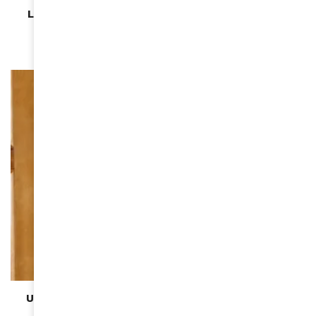
La Calendrier Pirelli 2026 célèbre Venus Williams
November 25, 2025
BEAUTÉ
Une IA désigne Miss Guadeloupe comme nouvelle
Miss France 2025