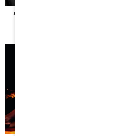
BEAUTÉ
Avion : le siège qui ruine votre glow (et celui qui
sauve votre peau)
March 23, 2026
BEAUTÉ