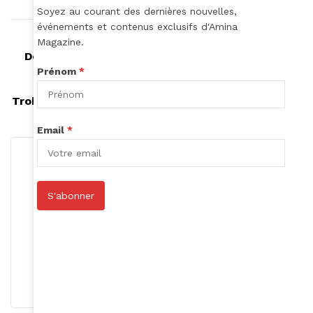
Soyez au courant des dernières nouvelles,
événements et contenus exclusifs d'Amina
Article précédent
Magazine.
Des robes de mariées tendances à petits prix!
Prénom
*
Article suivant
Trois étudiantes se mobilisent contre le colorisme
Email
*
S'abonner
Roger Calme
S'abonner