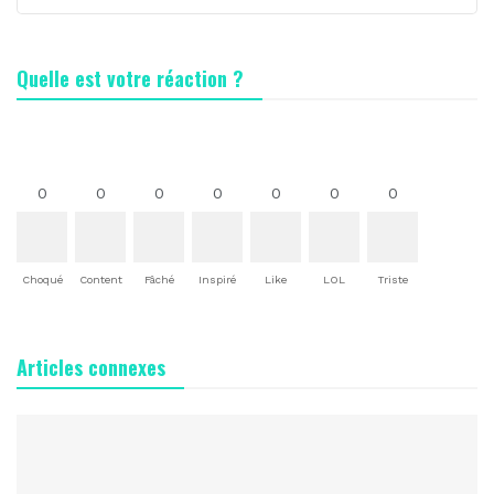
Quelle est votre réaction ?
0
0
0
0
0
0
0
Choqué
Content
Fâché
Inspiré
Like
LOL
Triste
Articles connexes