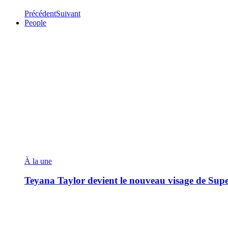
Précédent
Suivant
People
À la une
Teyana Taylor devient le nouveau visage de Sup