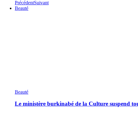
Précédent
Suivant
Beauté
Beauté
Le ministère burkinabé de la Culture suspend tous