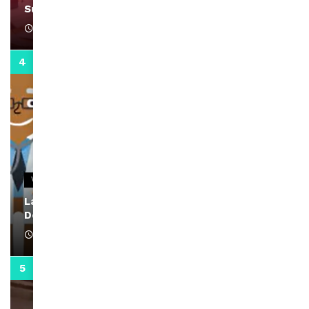
Support Black Business Wee-kend
April 1, 2022
2:02
VIDEOS
La rubrique santé speciale coronavirus du
Docteur Makanda
April 1, 2022
0:13