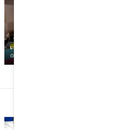
VIDEOS
L’artiste Yoan s’exprime
January 1, 2022