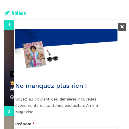
Vidéos
0:29
VIDEOS
Remerciements à Ayden pour son message sur
Ne manquez plus rien !
AMINA, le Magazine de la Femme
April 1, 2022
Soyez au courant des dernières nouvelles,
événements et contenus exclusifs d'Amina
0:13
Magazine.
Prénom
*