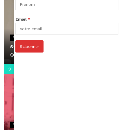
Email
*
VIDEOS
Stacy passe un message
S'abonner
April 1, 2022
0:13
VIDEOS