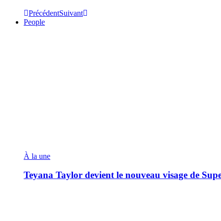
Précédent
Suivant
People
À la une
Teyana Taylor devient le nouveau visage de Sup