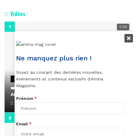
Vidéos
0:29
Ne manquez plus rien !
Soyez au courant des dernières nouvelles,
événements et contenus exclusifs d'Amina
VIDEOS
Magazine.
👑 Remerciements à Ayden pour son message sur
AMINA, le Magazine de la Femme
Prénom
*
April 1, 2022
0:13
Email
*