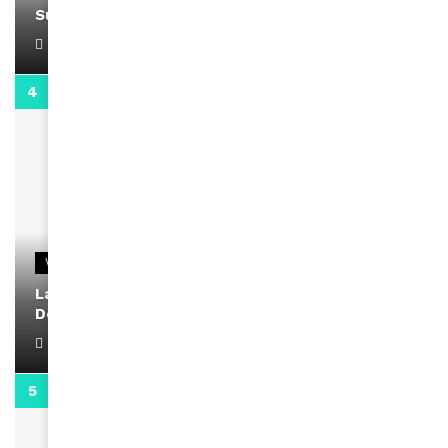
Support Black Business Wee-kend
April 1, 2022
2:02
VIDEOS
La rubrique santé speciale coronavirus du
Docteur Makanda
April 1, 2022
0:13