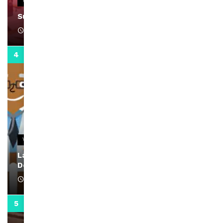
VIDEOS
Support Black Business Wee-kend
April 1, 2022
2:02
VIDEOS
La rubrique santé speciale coronavirus du
Docteur Makanda
April 1, 2022
0:13