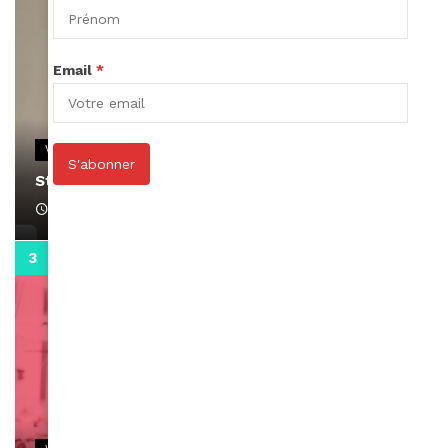
Email
*
VIDEOS
S'abonner
Stacy passe un message
April 1, 2022
0:13