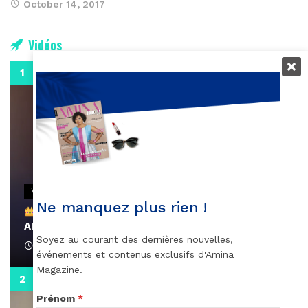
October 14, 2017
Vidéos
0:29
VIDEOS
Ne manquez plus rien !
Remerciements à Ayden pour son message sur
AMINA, le Magazine de la Femme
Soyez au courant des dernières nouvelles,
April 1, 2022
événements et contenus exclusifs d'Amina
Magazine.
0:13
Prénom
*