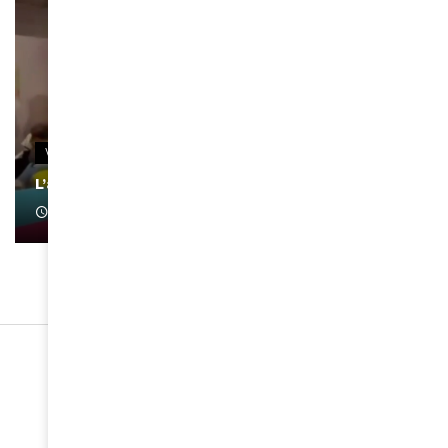
VIDEOS
L’artiste Yoan s’exprime
January 1, 2022