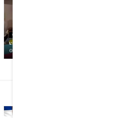
VIDEOS
L’artiste Yoan s’exprime
January 1, 2022