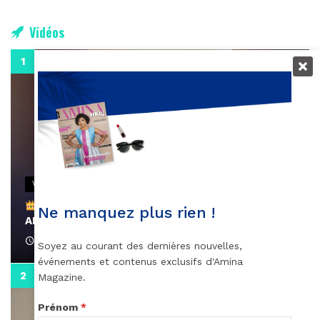
Vidéos
0:29
VIDEOS
Remerciements à Ayden pour son message sur
Ne manquez plus rien !
AMINA, le Magazine de la Femme
April 1, 2022
Soyez au courant des dernières nouvelles,
événements et contenus exclusifs d'Amina
0:13
Magazine.
Prénom
*