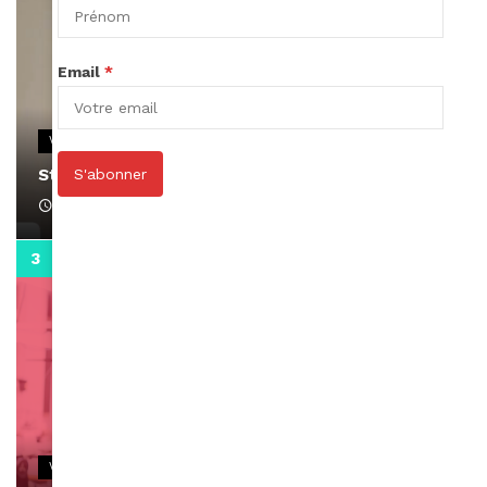
Email
*
VIDEOS
Stacy passe un message
S'abonner
April 1, 2022
0:13
VIDEOS