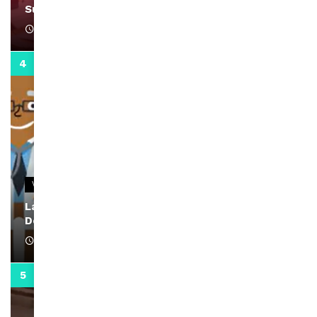
Support Black Business Wee-kend
April 1, 2022
2:02
VIDEOS
La rubrique santé speciale coronavirus du
Docteur Makanda
April 1, 2022
0:13