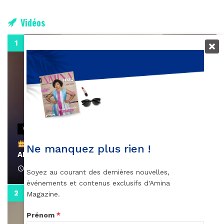
Vidéos
0:29
VIDEOS
Remerciements à Ayden pour son message sur
Ne manquez plus rien !
AMINA, le Magazine de la Femme
April 1, 2022
Soyez au courant des dernières nouvelles,
événements et contenus exclusifs d'Amina
0:13
Magazine.
Prénom
*