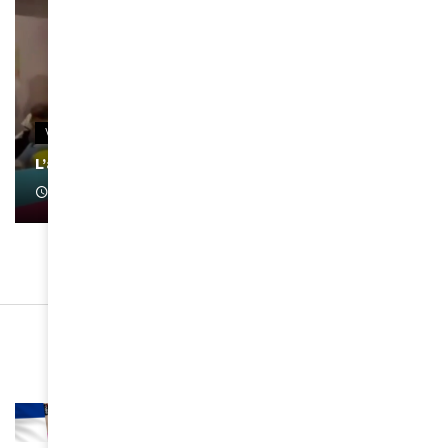
VIDEOS
L’artiste Yoan s’exprime
January 1, 2022