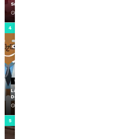
Support Black Business Wee-kend
April 1, 2022
2:02
VIDEOS
La rubrique santé speciale coronavirus du
Docteur Makanda
April 1, 2022
0:13