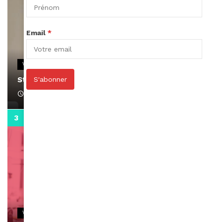
Email
*
VIDEOS
Stacy passe un message
S'abonner
April 1, 2022
0:13
VIDEOS