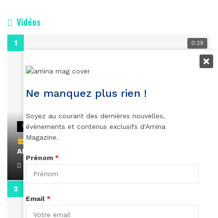
Vidéos
0:29
Ne manquez plus rien !
Soyez au courant des dernières nouvelles,
événements et contenus exclusifs d'Amina
VIDEOS
Magazine.
Remerciements à Ayden pour son message sur
AMINA, le Magazine de la Femme
Prénom
*
April 1, 2022
0:13
Email
*