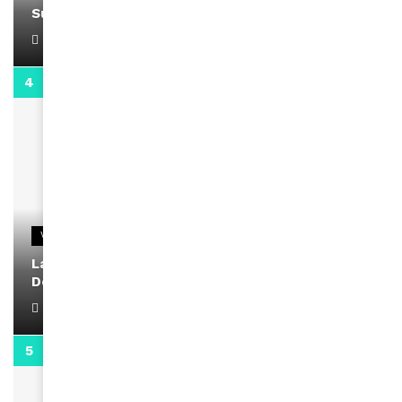
Support Black Business Wee-kend
April 1, 2022
2:02
VIDEOS
La rubrique santé speciale coronavirus du
Docteur Makanda
April 1, 2022
0:13