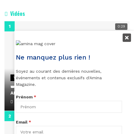
Vidéos
0:29
Ne manquez plus rien !
Soyez au courant des dernières nouvelles,
événements et contenus exclusifs d'Amina
VIDEOS
Magazine.
👑 Remerciements à Ayden pour son message sur
AMINA, le Magazine de la Femme
Prénom
*
April 1, 2022
0:13
Email
*