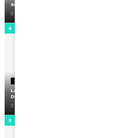
Support Black Business Wee-kend
April 1, 2022
2:02
VIDEOS
La rubrique santé speciale coronavirus du
Docteur Makanda
April 1, 2022
0:13