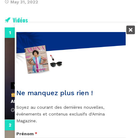
May 31, 2022
Vidéos
0:29
VIDEOS
Ne manquez plus rien !
Remerciements à Ayden pour son message sur
AMINA, le Magazine de la Femme
Soyez au courant des dernières nouvelles,
April 1, 2022
événements et contenus exclusifs d'Amina
Magazine.
0:13
Prénom
*