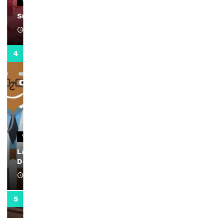
VIDEOS
Support Black Business Wee-kend
April 1, 2022
2:02
VIDEOS
La rubrique santé speciale coronavirus du
Docteur Makanda
April 1, 2022
0:13