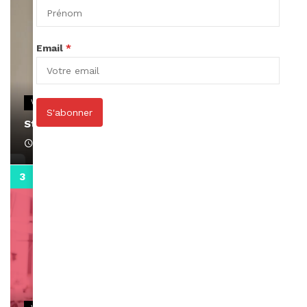
Email
*
VIDEOS
S'abonner
Stacy passe un message
April 1, 2022
0:13