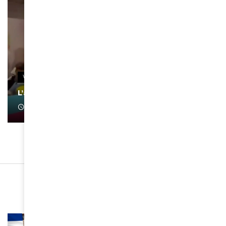
VIDEOS
L’artiste Yoan s’exprime
January 1, 2022