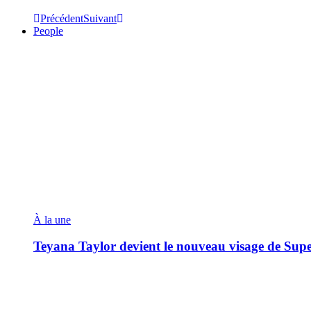
Précédent
Suivant
People
À la une
Teyana Taylor devient le nouveau visage de Sup