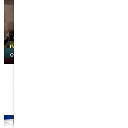
VIDEOS
L’artiste Yoan s’exprime
January 1, 2022