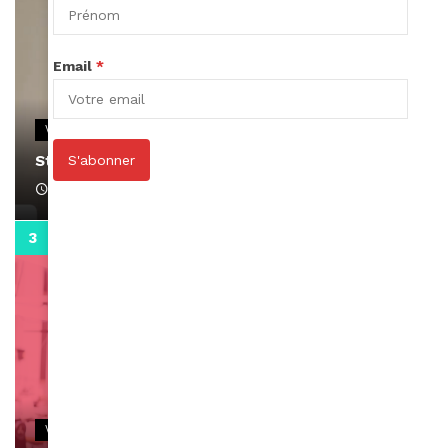
Email
*
VIDEOS
Stacy passe un message
S'abonner
April 1, 2022
0:13
VIDEOS