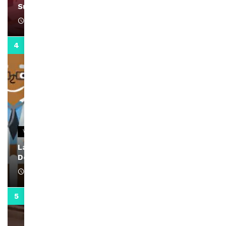
Support Black Business Wee-kend
April 1, 2022
2:02
VIDEOS
La rubrique santé speciale coronavirus du
Docteur Makanda
April 1, 2022
0:13