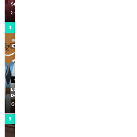
Support Black Business Wee-kend
April 1, 2022
2:02
VIDEOS
La rubrique santé speciale coronavirus du
Docteur Makanda
April 1, 2022
0:13