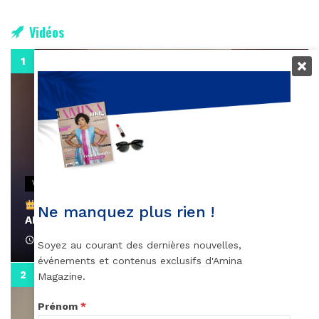
Vidéos
0:29
VIDEOS
Remerciements à Ayden pour son message sur
Ne manquez plus rien !
AMINA, le Magazine de la Femme
April 1, 2022
Soyez au courant des dernières nouvelles,
événements et contenus exclusifs d'Amina
0:13
Magazine.
Prénom
*