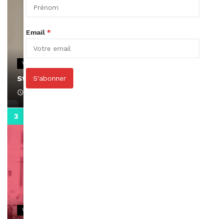
Email
*
VIDEOS
Stacy passe un message
S'abonner
April 1, 2022
0:13
VIDEOS