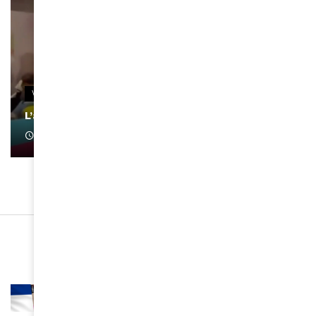
VIDEOS
L’artiste Yoan s’exprime
January 1, 2022