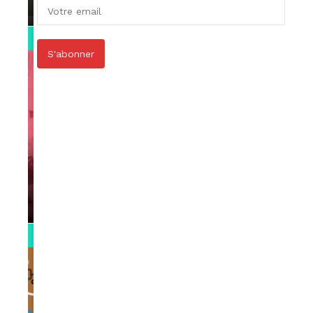
par
Rédaction
April 1, 2022
0:13
S'abonner
VIDEOS
Support Black Business Wee-kend
par
Rédaction
April 1, 2022
2:02