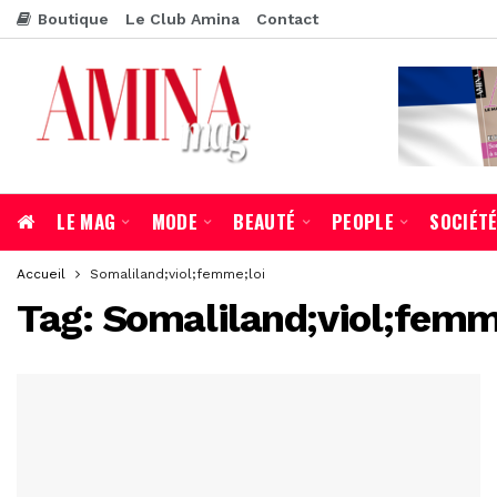
Boutique
Le Club Amina
Contact
LE MAG
MODE
BEAUTÉ
PEOPLE
SOCIÉT
Accueil
Somaliland;viol;femme;loi
Tag:
Somaliland;viol;femm