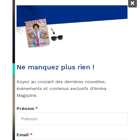
VIDEOS
Remerciements à Ayden pour son
message sur AMINA, le Magazine de la
Femme
par
Rédaction
April 1, 2022
Ne manquez plus rien !
0:13
Soyez au courant des dernières nouvelles,
événements et contenus exclusifs d'Amina
Magazine.
Prénom
*
VIDEOS
Stacy passe un message
Email
*