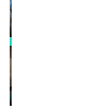
VIDEOS
La rubrique santé speciale coronavirus
du Docteur Makanda
par
Rédaction
April 1, 2022
0:13
VIDEOS
L’artiste Yoan s’exprime
par
Rédaction
January 1, 2022