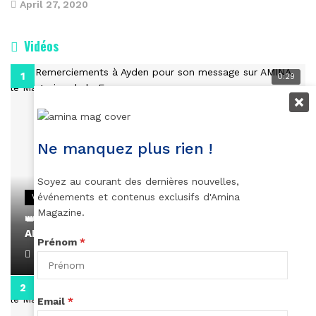
April 27, 2020
Vidéos
0:29
Ne manquez plus rien !
Soyez au courant des dernières nouvelles,
événements et contenus exclusifs d'Amina
VIDEOS
Magazine.
👑 Remerciements à Ayden pour son message sur
AMINA, le Magazine de la Femme
Prénom
*
April 1, 2022
0:13
Email
*