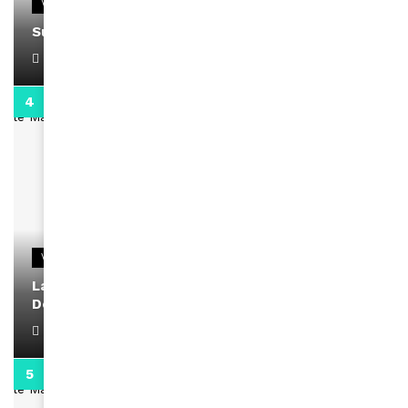
VIDEOS
Support Black Business Wee-kend
April 1, 2022
2:02
VIDEOS
La rubrique santé speciale coronavirus du
Docteur Makanda
April 1, 2022
0:13