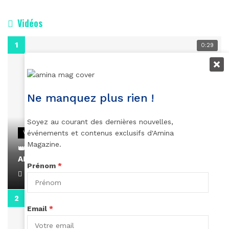
Vidéos
0:29
Ne manquez plus rien !
Soyez au courant des dernières nouvelles,
événements et contenus exclusifs d'Amina
VIDEOS
Magazine.
👑 Remerciements à Ayden pour son message sur
AMINA, le Magazine de la Femme
Prénom
*
April 1, 2022
0:13
Email
*