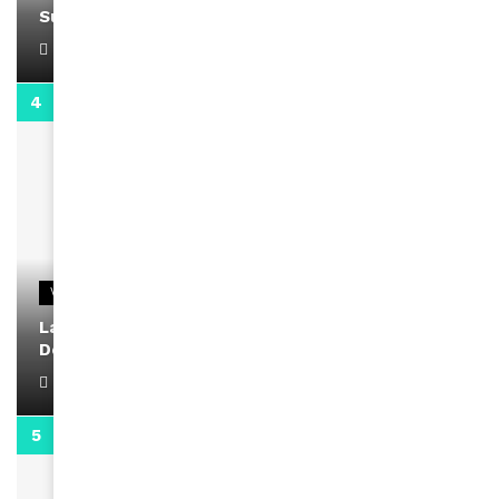
Support Black Business Wee-kend
April 1, 2022
2:02
VIDEOS
La rubrique santé speciale coronavirus du
Docteur Makanda
April 1, 2022
0:13