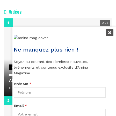
Vidéos
0:29
Ne manquez plus rien !
Soyez au courant des dernières nouvelles,
événements et contenus exclusifs d'Amina
VIDEOS
Magazine.
👑 Remerciements à Ayden pour son message sur
AMINA, le Magazine de la Femme
Prénom
*
April 1, 2022
0:13
Email
*