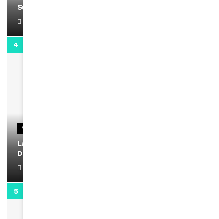
Support Black Business Wee-kend
April 1, 2022
2:02
VIDEOS
La rubrique santé speciale coronavirus du
Docteur Makanda
April 1, 2022
0:13