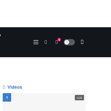
s
0
Vidéos
0:29