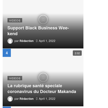
VIDEOS
Support Black Business Wee-
kend
par
Rédaction
April 1, 2022
2:02
VIDEOS
La rubrique santé speciale
coronavirus du Docteur Makanda
par
Rédaction
April 1, 2022