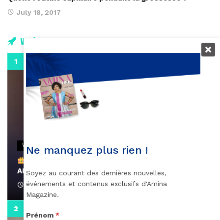
July 18, 2017
Vidéos
0:29
VIDEOS
Ne manquez plus rien !
Remerciements à Ayden pour son message sur
AMINA, le Magazine de la Femme
Soyez au courant des dernières nouvelles,
événements et contenus exclusifs d'Amina
April 1, 2022
Magazine.
0:13
Prénom
*