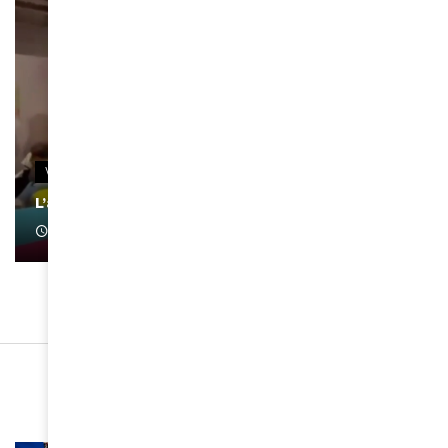
VIDEOS
L’artiste Yoan s’exprime
January 1, 2022