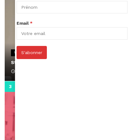
Email
*
S'abonner
VIDEOS
Stacy passe un message
April 1, 2022
0:13