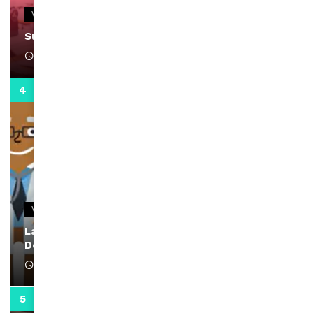
VIDEOS
Support Black Business Wee-kend
April 1, 2022
2:02
VIDEOS
La rubrique santé speciale coronavirus du
Docteur Makanda
April 1, 2022
0:13