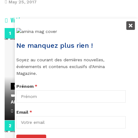
May 25, 2017
Vidéos
0:29
Ne manquez plus rien !
Soyez au courant des dernières nouvelles,
événements et contenus exclusifs d'Amina
Magazine.
Prénom
*
VIDEOS
👑 Remerciements à Ayden pour son message sur
AMINA, le Magazine de la Femme
April 1, 2022
Email
*
0:13