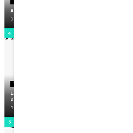
VIDEOS
Support Black Business Wee-kend
April 1, 2022
2:02
VIDEOS
La rubrique santé speciale coronavirus du
Docteur Makanda
April 1, 2022
0:13