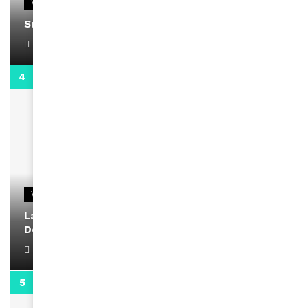
VIDEOS
Support Black Business Wee-kend
April 1, 2022
2:02
VIDEOS
La rubrique santé speciale coronavirus du
Docteur Makanda
April 1, 2022
0:13