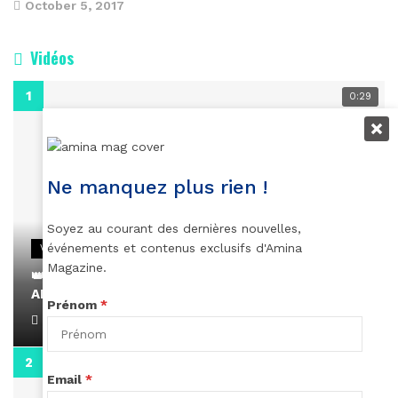
October 5, 2017
Vidéos
0:29
Ne manquez plus rien !
Soyez au courant des dernières nouvelles,
événements et contenus exclusifs d'Amina
VIDEOS
Magazine.
👑 Remerciements à Ayden pour son message sur
AMINA, le Magazine de la Femme
Prénom
*
April 1, 2022
0:13
Email
*