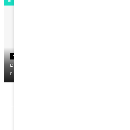
0:13
VIDEOS
L’artiste Yoan s’exprime
January 1, 2022