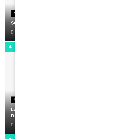
VIDEOS
Support Black Business Wee-kend
April 1, 2022
2:02
VIDEOS
La rubrique santé speciale coronavirus du
Docteur Makanda
April 1, 2022