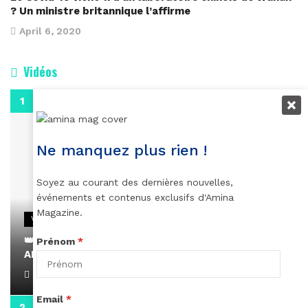
? Un ministre britannique l’affirme
April 6, 2020
Vidéos
0:29
Ne manquez plus rien !
Soyez au courant des dernières nouvelles,
événements et contenus exclusifs d'Amina
Magazine.
VIDEOS
👑 Remerciements à Ayden pour son message sur
Prénom
*
AMINA, le Magazine de la Femme
April 1, 2022
Email
*
0:13