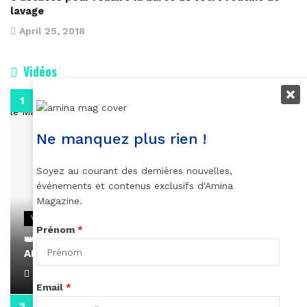
lavage
April 25, 2018
Vidéos
0:29
Ne manquez plus rien !
Soyez au courant des dernières nouvelles,
événements et contenus exclusifs d'Amina
Magazine.
VIDEOS
Prénom
*
👑 Remerciements à Ayden pour son message sur
AMINA, le Magazine de la Femme
April 1, 2022
Email
*
0:13