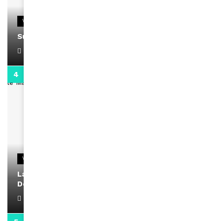
VIDEOS
Support Black Business Wee-kend
April 1, 2022
2:02
VIDEOS
La rubrique santé speciale coronavirus du
Docteur Makanda
April 1, 2022