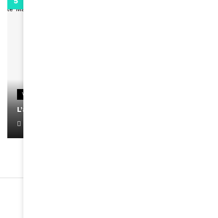
0:13
VIDEOS
L’artiste Yoan s’exprime
January 1, 2022