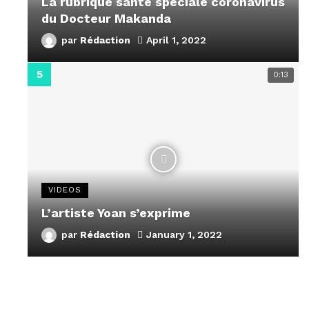
La rubrique santé speciale coronavirus
du Docteur Makanda
par
Rédaction
April 1, 2022
0:13
VIDEOS
L’artiste Yoan s’exprime
par
Rédaction
January 1, 2022