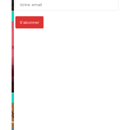
par
Rédaction
April 1, 2022
0:13
S'abonner
VIDEOS
Support Black Business Wee-kend
par
Rédaction
April 1, 2022
2:02