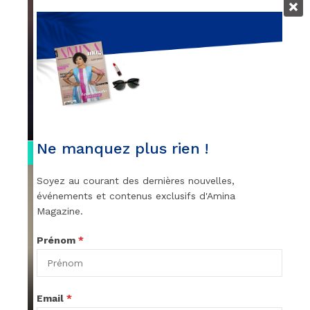
VIDEOS
Remerciements à Ayden pour son
message sur AMINA, le Magazine de la
Femme
par
Rédaction
April 1, 2022
Ne manquez plus rien !
0:13
Soyez au courant des dernières nouvelles,
événements et contenus exclusifs d'Amina
Magazine.
Prénom
*
VIDEOS
Stacy passe un message
Email
*