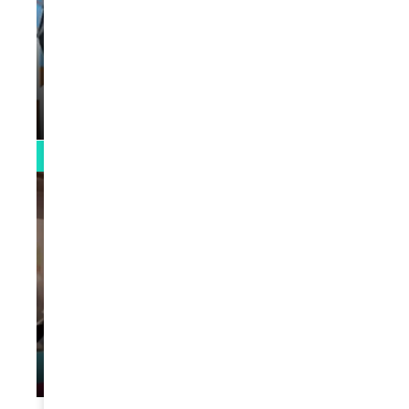
VIDEOS
La rubrique santé speciale coronavirus
du Docteur Makanda
par
Rédaction
April 1, 2022
0:13
VIDEOS
L’artiste Yoan s’exprime
par
Rédaction
January 1, 2022