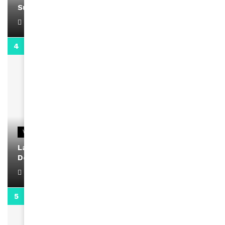
Support Black Business Wee-kend
April 1, 2022
2:02
VIDEOS
La rubrique santé speciale coronavirus du
Docteur Makanda
April 1, 2022
0:13