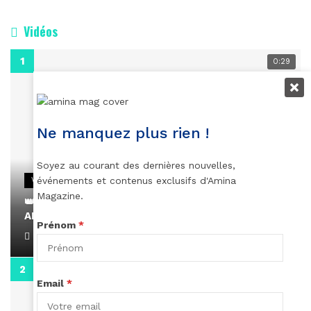
Vidéos
0:29
Ne manquez plus rien !
Soyez au courant des dernières nouvelles,
événements et contenus exclusifs d'Amina
VIDEOS
Magazine.
👑 Remerciements à Ayden pour son message sur
AMINA, le Magazine de la Femme
Prénom
*
April 1, 2022
0:13
Email
*