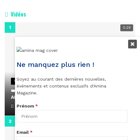
Vidéos
0:29
Ne manquez plus rien !
Soyez au courant des dernières nouvelles,
VIDEOS
événements et contenus exclusifs d'Amina
👑 Remerciements à Ayden pour son message sur
Magazine.
AMINA, le Magazine de la Femme
Prénom
*
April 1, 2022
0:13
Email
*