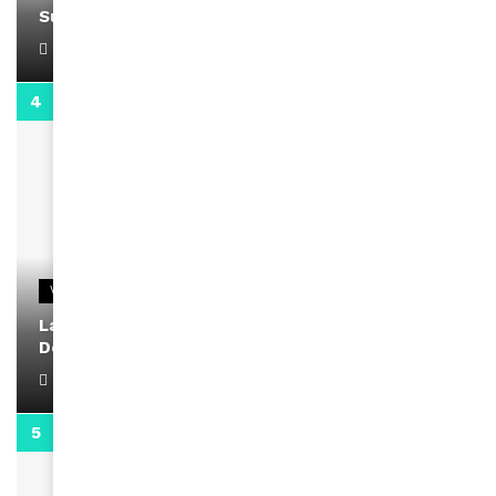
Support Black Business Wee-kend
April 1, 2022
2:02
VIDEOS
La rubrique santé speciale coronavirus du
Docteur Makanda
April 1, 2022
0:13