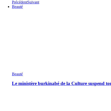
Précédent
Suivant
Beauté
Beauté
Le ministère burkinabé de la Culture suspend tous