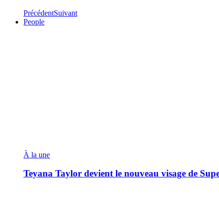
Précédent
Suivant
People
À la une
Teyana Taylor devient le nouveau visage de Sup