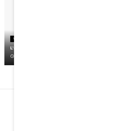
VIDEOS
L’artiste Yoan s’exprime
January 1, 2022