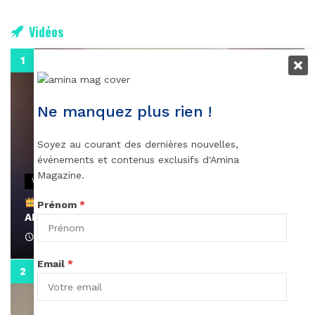
Vidéos
0:29
Ne manquez plus rien !
Soyez au courant des dernières nouvelles,
événements et contenus exclusifs d'Amina
Magazine.
VIDEOS
Remerciements à Ayden pour son message sur
Prénom
*
AMINA, le Magazine de la Femme
April 1, 2022
Email
*
0:13