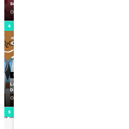
Support Black Business Wee-kend
April 1, 2022
2:02
VIDEOS
La rubrique santé speciale coronavirus du
Docteur Makanda
April 1, 2022
0:13