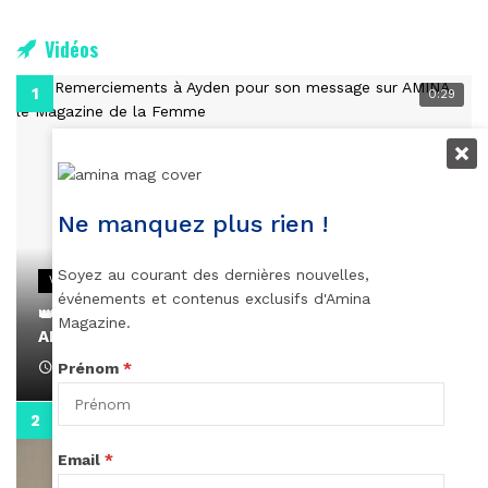
Vidéos
0:29
Ne manquez plus rien !
Soyez au courant des dernières nouvelles,
VIDEOS
événements et contenus exclusifs d'Amina
👑 Remerciements à Ayden pour son message sur
Magazine.
AMINA, le Magazine de la Femme
April 1, 2022
Prénom
*
0:13
Email
*