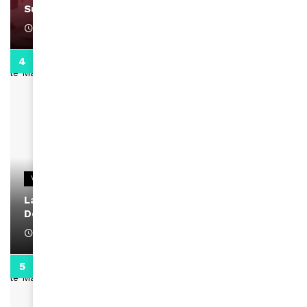
Support Black Business Wee-kend
April 1, 2022
2:02
VIDEOS
La rubrique santé speciale coronavirus du
Docteur Makanda
April 1, 2022
0:13