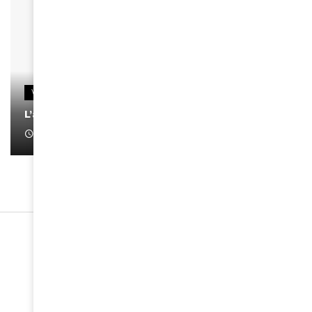
VIDEOS
L’artiste Yoan s’exprime
January 1, 2022