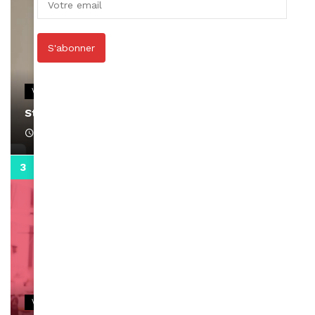
S'abonner
VIDEOS
Stacy passe un message
April 1, 2022
0:13
VIDEOS