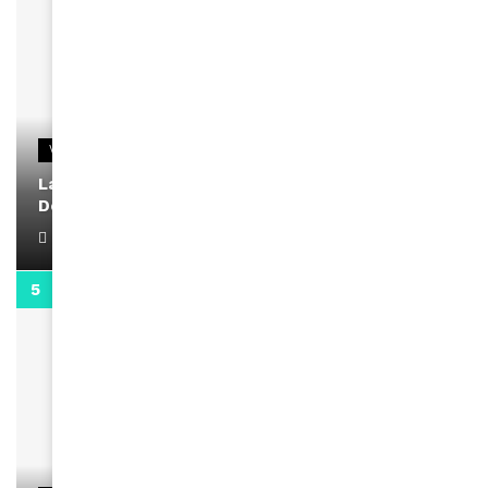
VIDEOS
La rubrique santé speciale coronavirus du
Docteur Makanda
April 1, 2022
0:13