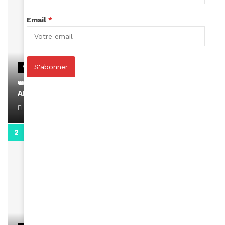
Email
*
S'abonner
VIDEOS
👑 Remerciements à Ayden pour son message sur
AMINA, le Magazine de la Femme
April 1, 2022
0:13