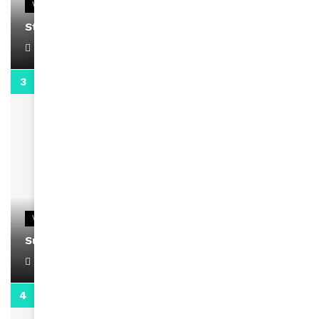
VIDEOS
Stacy passe un message
April 1, 2022
0:13
VIDEOS
Support Black Business Wee-kend
April 1, 2022
2:02