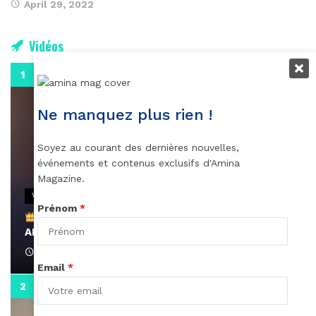
April 29, 2022
Vidéos
0:29
Ne manquez plus rien !
Soyez au courant des dernières nouvelles,
événements et contenus exclusifs d'Amina
Magazine.
VIDEOS
Prénom
*
Remerciements à Ayden pour son message sur
AMINA, le Magazine de la Femme
April 1, 2022
Email
*
0:13