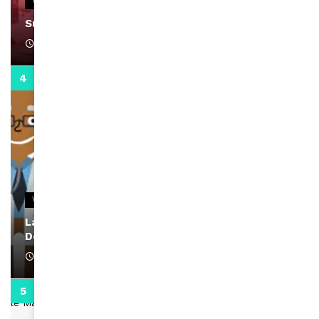
VIDEOS
Support Black Business Wee-kend
April 1, 2022
2:02
VIDEOS
La rubrique santé speciale coronavirus du
Docteur Makanda
April 1, 2022
0:13