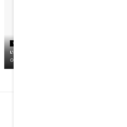
VIDEOS
L’artiste Yoan s’exprime
January 1, 2022