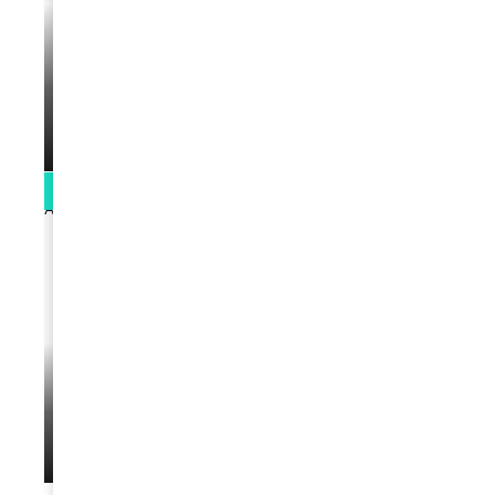
VIDEOS
La rubrique santé speciale coronavirus
du Docteur Makanda
par
Rédaction
April 1, 2022
0:13
VIDEOS
L’artiste Yoan s’exprime
par
Rédaction
January 1, 2022