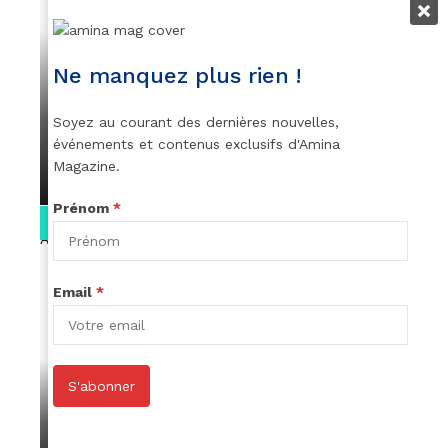
VIDEOS
Ne manquez plus rien !
Remerciements à Ayden pour son
message sur AMINA, le Magazine de la
Soyez au courant des dernières nouvelles,
Femme
événements et contenus exclusifs d'Amina
Magazine.
par
Rédaction
April 1, 2022
Prénom
*
0:13
Email
*
S'abonner
VIDEOS
Stacy passe un message