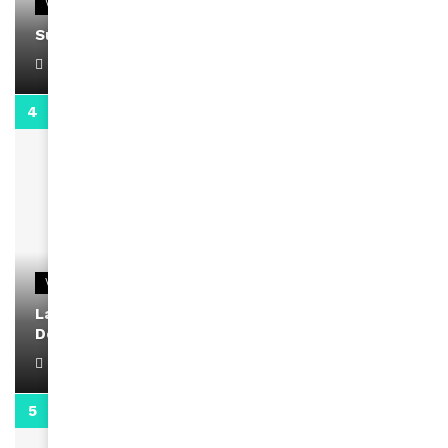
VIDEOS
Support Black Business Wee-kend
April 1, 2022
2:02
VIDEOS
La rubrique santé speciale coronavirus du
Docteur Makanda
April 1, 2022
0:13