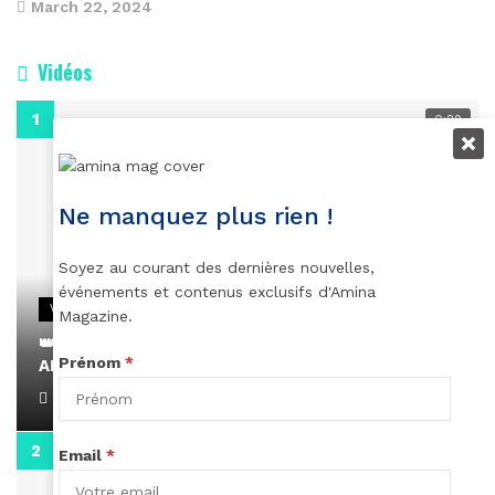
March 22, 2024
Vidéos
0:29
Ne manquez plus rien !
Soyez au courant des dernières nouvelles,
événements et contenus exclusifs d'Amina
VIDEOS
Magazine.
👑 Remerciements à Ayden pour son message sur
Prénom
*
AMINA, le Magazine de la Femme
April 1, 2022
0:13
Email
*