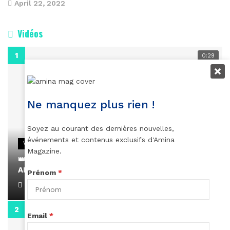
April 22, 2022
Vidéos
0:29
Ne manquez plus rien !
Soyez au courant des dernières nouvelles,
événements et contenus exclusifs d'Amina
VIDEOS
Magazine.
👑 Remerciements à Ayden pour son message sur
AMINA, le Magazine de la Femme
Prénom
*
April 1, 2022
0:13
Email
*