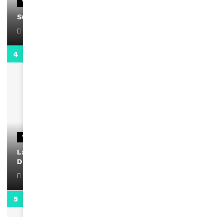
VIDEOS
Support Black Business Wee-kend
April 1, 2022
2:02
VIDEOS
La rubrique santé speciale coronavirus du
Docteur Makanda
April 1, 2022
0:13