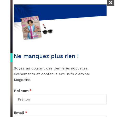
VIDEOS
Remerciements à Ayden pour son
message sur AMINA, le Magazine de la
Femme
par
Rédaction
April 1, 2022
Ne manquez plus rien !
0:13
Soyez au courant des dernières nouvelles,
événements et contenus exclusifs d'Amina
Magazine.
Prénom
*
VIDEOS
Stacy passe un message
Email
*