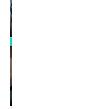
VIDEOS
La rubrique santé speciale coronavirus
du Docteur Makanda
par
Rédaction
April 1, 2022
0:13
VIDEOS
L’artiste Yoan s’exprime
par
Rédaction
January 1, 2022