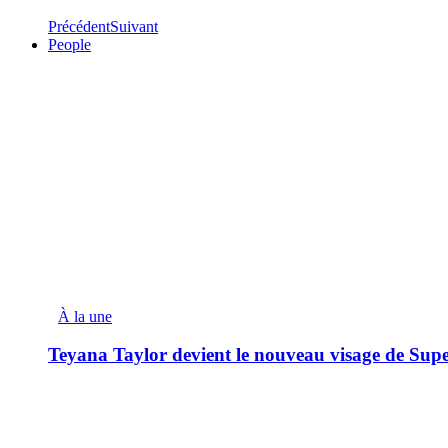
Précédent
Suivant
People
À la une
Teyana Taylor devient le nouveau visage de Sup