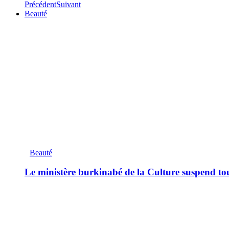
Précédent
Suivant
Beauté
Beauté
Le ministère burkinabé de la Culture suspend tous